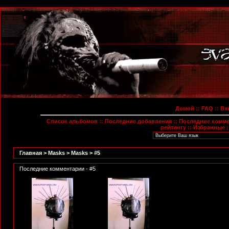
Домой
::
FAQ
::
Вх
Список альбомов
::
Последние добавления
::
Последние комм
рейтингу
::
Избранные
:
Главная
>
Masks
>
Masks
>
#5
Последние комментарии - #5