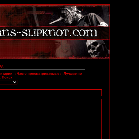
од
ентарии
::
Часто просматриваемые
::
Лучшие по
:
Поиск