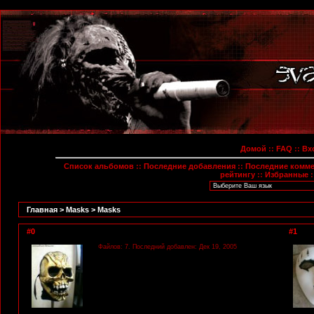
Домой
::
FAQ
::
Вх
Список альбомов
::
Последние добавления
::
Последние комм
рейтингу
::
Избранные
:
Главная
>
Masks
>
Masks
#0
#1
Файлов: 7. Последний добавлен: Дек 19, 2005