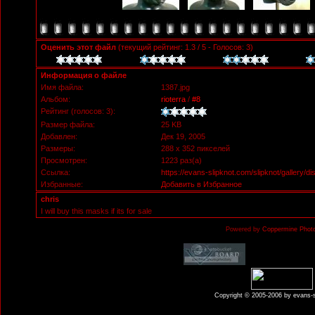
Оценить этот файл
(текущий рейтинг: 1.3 / 5 - Голосов: 3)
Информация о файле
Имя файла:
1387.jpg
Альбом:
rioterra
/
#8
Рейтинг (голосов: 3):
Размер файла:
25 KB
Добавлен:
Дек 19, 2005
Размеры:
288 x 352 пикселей
Просмотрен:
1223 раз(а)
Ссылка:
https://evans-slipknot.com/slipknot/gallery/
Избранные:
Добавить в Избранное
chris
I will buy this masks if its for sale
Powered by
Coppermine Photo
Copyright © 2005-2006 by evans-