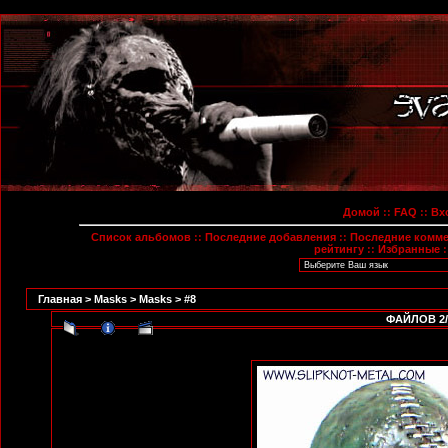
Домой
::
FAQ
::
Вх
Список альбомов
::
Последние добавления
::
Последние комм
рейтингу
::
Избранные
:
Главная
>
Masks
>
Masks
>
#8
ФАЙЛОВ 2/