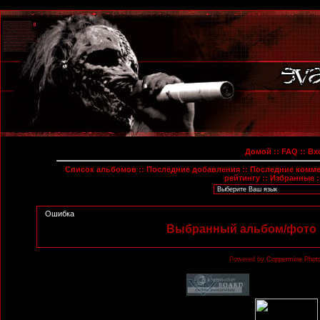
Домой
::
FAQ
::
Вх
Список альбомов
::
Последние добавления
::
Последние комм
рейтингу
::
Избранные
:
Ошибка
Выбранный альбом/фото н
Powered by
Coppermine Photo