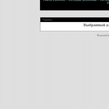
Список альбомов
::
Последние добавления
::
Послед
И
Ошибка
Выбранный ал
Powered 