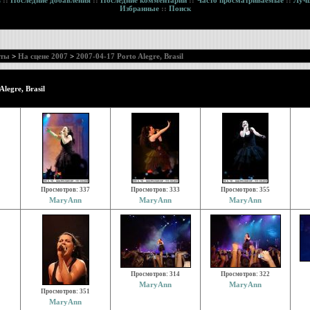
в
::
Последние добавления
::
Последние комментарии
::
Часто просматриваемые
::
Лучш
Избранные
::
Поиск
рты
>
На сцене 2007
>
2007-04-17 Porto Alegre, Brasil
legre, Brasil
Просмотров: 337
Просмотров: 333
Просмотров: 355
MaryAnn
MaryAnn
MaryAnn
Просмотров: 314
Просмотров: 322
MaryAnn
MaryAnn
Просмотров: 351
MaryAnn