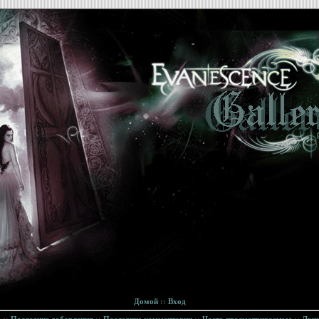
Домой
::
Вход