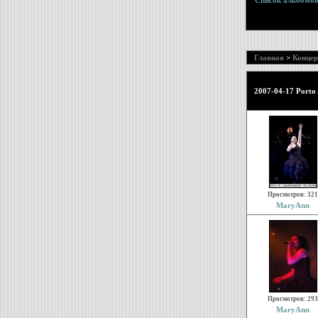
Список альбомо
Главная
>
Конце
2007-04-17 Porto A
Просмотров: 321
MaryAnn
Просмотров: 293
MaryAnn