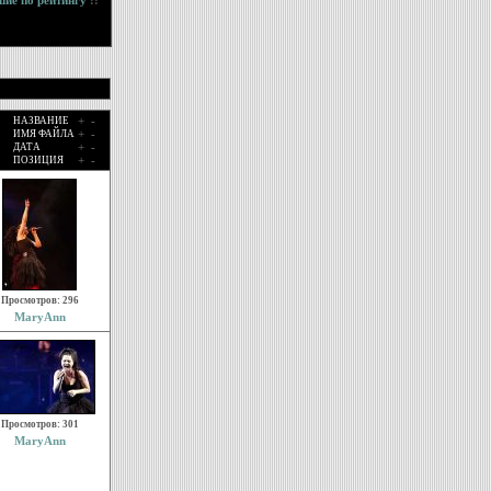
ие по рейтингу
::
+
-
НАЗВАНИЕ
+
-
ИМЯ ФАЙЛА
+
-
ДАТА
+
-
ПОЗИЦИЯ
Просмотров: 296
MaryAnn
Просмотров: 301
MaryAnn