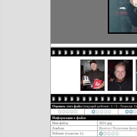
Оценить этот файл
(текущий рейтинг: 1 / 5 - Голосов: 1)
Информация о файле
Имя файла:
3631.jpg
Альбом:
Rioterra
/
Различные фото
Рейтинг (голосов: 1):