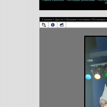
Список альбомов
::
Последние добавления
::
Послед
И
Главная
>
Другое
>
Бывшие участники
>
Различные 