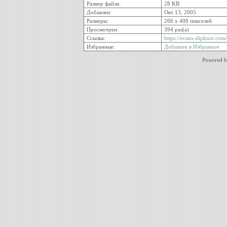
Размер файла:
28 KB
Добавлен:
Окт 13, 2005
Размеры:
266 x 400 пикселей
Просмотрен:
394 раз(а)
Ссылка:
https://evans-slipknot.co
Избранные:
Добавить в Избранное
Powered 