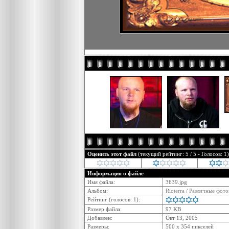
Оценить этот файл
(текущий рейтинг: 5 / 5 - Голосов: 1)
Информация о файле
Имя файла:
3639.jpg
Альбом:
Rioterra
/
Различные фото
Рейтинг (голосов: 1):
Размер файла:
97 KB
Добавлен:
Окт 13, 2005
Размеры:
500 x 354 пикселей