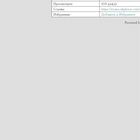
Просмотрен:
410 раз(а)
Ссылка:
https://evans-slipknot.co
Избранные:
Добавить в Избранное
Powered 