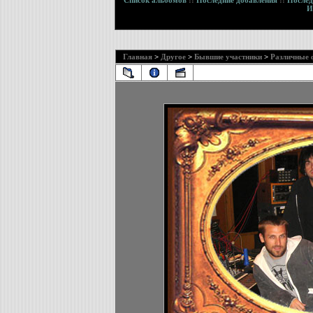
Список альбомов
::
Последние добавления
::
Послед
И
Главная
>
Другое
>
Бывшие участники
>
Различные 