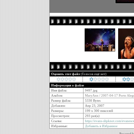
Оценить этот файл
(Голосов ещё нет)
Информация о файле
Имя файла:
9497.jpg
Альбом:
MaryAnn
/
2007-04-17 Porto Alegr
Размер файла:
5330 Bytes
Добавлен:
Апр 23, 2007
Размеры:
199 x 300 пикселей
Просмотрен:
293 раз(а)
Ссылка:
https://evans-slipknot.com/evanes
Избранные:
Добавить в Избранное
Powered 