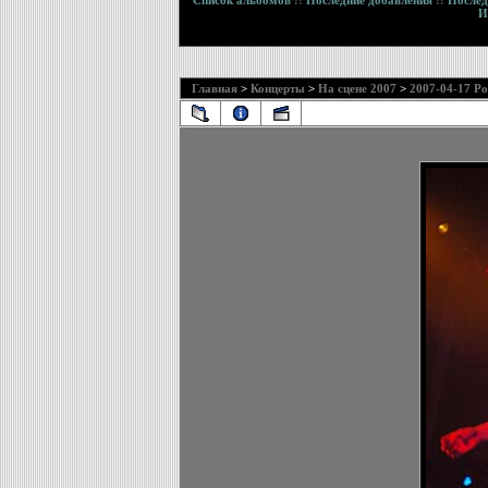
Список альбомов
::
Последние добавления
::
Послед
И
Главная
>
Концерты
>
На сцене 2007
>
2007-04-17 Por